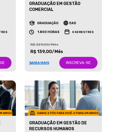
GRADUAÇÃO EM GESTÃO
COMERCIAL
GRADUAÇÃO
EAD
1.800 HORAS
TRES
4 SEMESTRES
R$ 329,00/Mês
R$ 139,00/Mês
-SE
INSCREVA-SE
SAIBA MAIS
UM AMIGO
GANHE 2 PÓS PARA VOCÊ +1 PARA UM AMIGO
E
GRADUAÇÃO EM GESTÃO DE