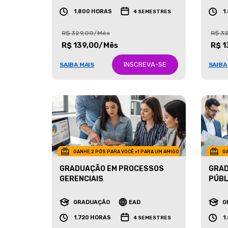
GRADUAÇÃO
EAD
G
1.800 HORAS
1
4 SEMESTRES
R$ 329,00/Mês
R$ 3
R$ 139,00/Mês
R$ 1
INSCREVA-SE
SAIBA MAIS
SAIBA
GANHE 2 PÓS PARA VOCÊ +1 PARA UM AMIGO
GA
GRADUAÇÃO EM PROCESSOS
GRAD
GERENCIAIS
PÚBL
GRADUAÇÃO
EAD
G
1.720 HORAS
1
4 SEMESTRES