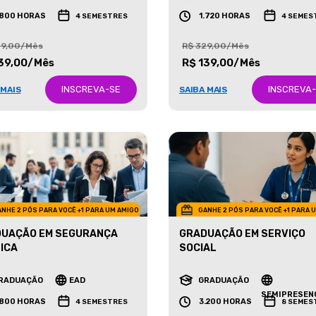
RADUAÇÃO
EAD
GRADUAÇÃO
EAD
.800 HORAS
1.720 HORAS
4 SEMESTRES
4 SEMES
29,00/Mês
R$ 329,00/Mês
39,00/Mês
R$ 139,00/Mês
INSCREVA-SE
INSCREVA
 MAIS
SAIBA MAIS
NHE 2 PÓS PARA VOCÊ +1 PARA UM AMIGO
GANHE 2 PÓS PARA VOCÊ +1 PARA 
UAÇÃO EM SEGURANÇA
GRADUAÇÃO EM SERVIÇO
ICA
SOCIAL
RADUAÇÃO
EAD
GRADUAÇÃO
SEMIPRESEN
.800 HORAS
3.200 HORAS
4 SEMESTRES
8 SEMES