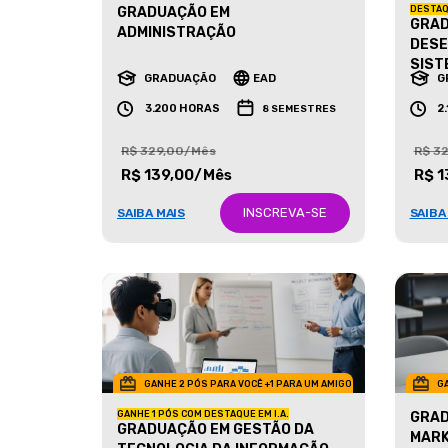
GRADUAÇÃO EM
DESTAQ
GRAD
ADMINISTRAÇÃO
DESE
SIST
GRADUAÇÃO
EAD
G
3.200 HORAS
2
8 SEMESTRES
R$ 329,00/Mês
R$ 3
R$ 139,00/Mês
R$ 1
INSCREVA-SE
SAIBA MAIS
SAIBA
GANHE 2 PÓS PARA VOCÊ +1 PARA UM AMIGO
GA
GANHE 1 PÓS COM DESTAQUE EM I.A.
GRAD
GRADUAÇÃO EM GESTÃO DA