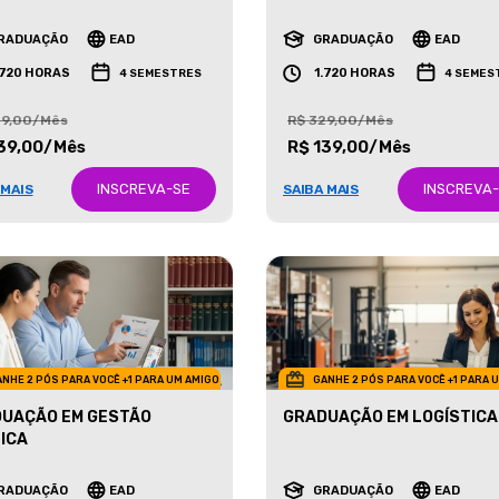
ETING
NEGÓCIOS IMOBILIÁRIOS
RADUAÇÃO
EAD
GRADUAÇÃO
EAD
.720 HORAS
1.720 HORAS
4 SEMESTRES
4 SEMES
29,00/Mês
R$ 329,00/Mês
39,00/Mês
R$ 139,00/Mês
INSCREVA-SE
INSCREVA
 MAIS
SAIBA MAIS
NHE 2 PÓS PARA VOCÊ +1 PARA UM AMIGO
GANHE 2 PÓS PARA VOCÊ +1 PARA 
UAÇÃO EM GESTÃO
GRADUAÇÃO EM LOGÍSTICA
ICA