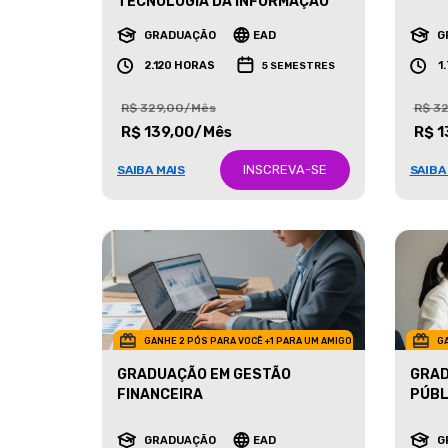
MARK
TECNOLOGIA DA INFORMAÇÃO
GRADUAÇÃO
EAD
G
2.120 HORAS
1
5 SEMESTRES
R$ 329,00/Mês
R$ 3
R$ 139,00/Mês
R$ 1
INSCREVA-SE
SAIBA MAIS
SAIBA
GANHE 2 PÓS PARA VOCÊ +1 PARA UM AMIGO
GA
GRADUAÇÃO EM GESTÃO
GRAD
FINANCEIRA
PÚBL