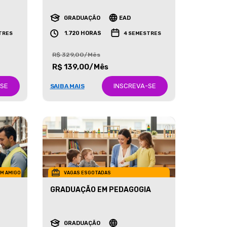
RECURSOS HUMANOS
GRADUAÇÃO
EAD
1.720 HORAS
TRES
4 SEMESTRES
R$ 329,00/Mês
R$ 139,00/Mês
-SE
INSCREVA-SE
SAIBA MAIS
UM AMIGO
VAGAS ESGOTADAS
GRADUAÇÃO EM PEDAGOGIA