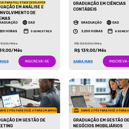
UE PARA FULL STACK DEVELOPER
GRADUAÇÃO EM CIÊNCIAS
UAÇÃO EM ANÁLISE E
CONTÁBEIS
NVOLVIMENTO DE
EMAS
RADUAÇÃO
EAD
GRADUAÇÃO
EAD
.120 HORAS
3.200 HORAS
5 SEMESTRES
8 SEMES
29,00/Mês
R$ 329,00/Mês
39,00/Mês
R$ 139,00/Mês
INSCREVA-SE
INSCREVA
 MAIS
SAIBA MAIS
NHE 2 PÓS PARA VOCÊ +1 PARA UM AMIGO
GANHE 2 PÓS PARA VOCÊ +1 PARA 
UAÇÃO EM GESTÃO DE
GRADUAÇÃO EM GESTÃO D