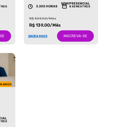
GRADUAÇÃO
SEMIPRESENCIAL
3.300 HORAS
TRES
8 SEMESTRES
R$ 329,00/Mês
R$ 139,00/Mês
-SE
INSCREVA-SE
SAIBA MAIS
UM AMIGO
CIAL
TRES